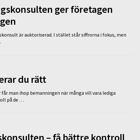
ngskonsulten ger företagen
ägen
nsult är auktoriserad. I stället står siffrorna i fokus, men
…
erar du rätt
r får man ihop bemanningen när många vill vara lediga
koll på de …
onsulten – få bättre kontroll