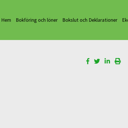
Hem
Bokföring och löner
Bokslut och Deklarationer
Ek