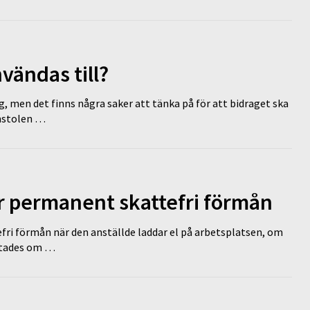
vändas till?
g, men det finns några saker att tänka på för att bidraget ska
omstolen …
ir permanent skattefri förmån
efri förmån när den anställde laddar el på arbetsplatsen, om
lutades om …