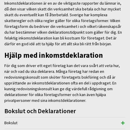
Inkomstdeklarationen är en av de viktigaste rapporter du lämnar in,
då den visar vilken skatt din verksamhet ska betala och hur mycket
skatt du eventuellt kan få återbetald. Sverige har komplexa
skatteregler och olika regler gäller för olika företagsformer. Vilken
företagsform du bedriver din verksamhet i och vilket räkenskapsår
du har bestämmer vilken deklarationstidpunkt som gäller för dig. En
felaktig inkomstdeklaration kan bli kostsam för företaget. Det är
därför en god idé att ta hjälp för att allt ska bli rätt från början.
Hjälp med inkomstdeklaration
För dig som driver ett eget företag kan det vara svårt att veta hur,
när och vad du ska deklarera. Många företag har redan en
redovisningskonsult som sköter företagets bokföring och då är
upprättande av inkomstdeklarationen ofta en del i uppdraget. En
kunnig redovisningskonsult kan ge dig värdefull rådgivning om
deklarationer för olika företagsformer och kan även hjälpa
privatpersoner med sina inkomstdeklarationer.
Bokslut och Deklarationer
Bokslut