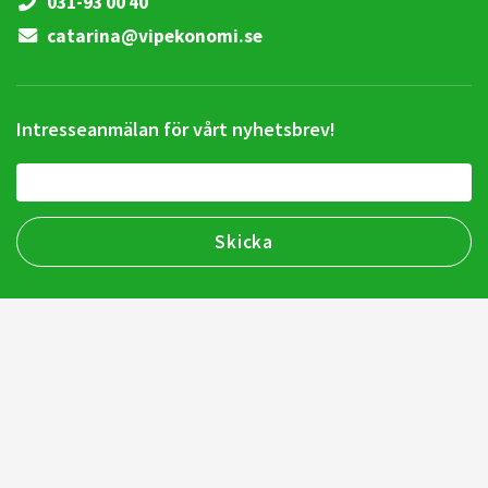
031-93 00 40
catarina@vipekonomi.se
Intresseanmälan för vårt nyhetsbrev!