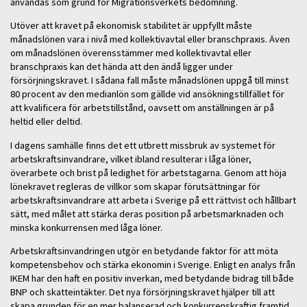
användas som grund för Migrationsverkets bedömning.
Utöver att kravet på ekonomisk stabilitet är uppfyllt måste
månadslönen vara i nivå med kollektivavtal eller branschpraxis. Även
om månadslönen överensstämmer med kollektivavtal eller
branschpraxis kan det hända att den ändå ligger under
försörjningskravet. I sådana fall måste månadslönen uppgå till minst
80 procent av den medianlön som gällde vid ansökningstillfället för
att kvalificera för arbetstillstånd, oavsett om anställningen är på
heltid eller deltid.
I dagens samhälle finns det ett utbrett missbruk av systemet för
arbetskraftsinvandrare, vilket ibland resulterar i låga löner,
överarbete och brist på ledighet för arbetstagarna. Genom att höja
lönekravet regleras de villkor som skapar förutsättningar för
arbetskraftsinvandrare att arbeta i Sverige på ett rättvist och hållbart
sätt, med målet att stärka deras position på arbetsmarknaden och
minska konkurrensen med låga löner.
Arbetskraftsinvandringen utgör en betydande faktor för att möta
kompetensbehov och stärka ekonomin i Sverige. Enligt en analys från
IKEM har den haft en positiv inverkan, med betydande bidrag till både
BNP och skatteintäkter. Det nya försörjningskravet hjälper till att
skapa grunden för en mer balanserad och konkurrenskraftig framtid