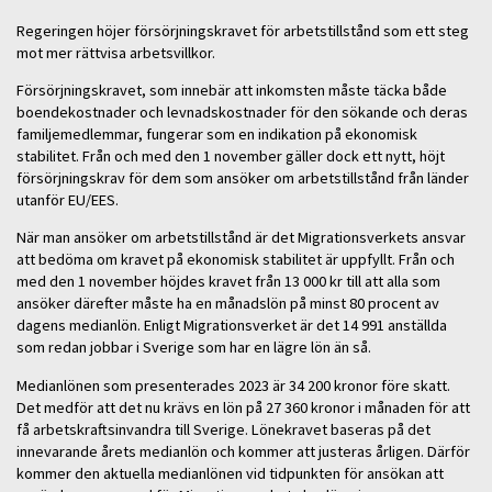
Regeringen höjer försörjningskravet för arbetstillstånd som ett steg
mot mer rättvisa arbetsvillkor.
Försörjningskravet, som innebär att inkomsten måste täcka både
boendekostnader och levnadskostnader för den sökande och deras
familjemedlemmar, fungerar som en indikation på ekonomisk
stabilitet. Från och med den 1 november gäller dock ett nytt, höjt
försörjningskrav för dem som ansöker om arbetstillstånd från länder
utanför EU/EES.
När man ansöker om arbetstillstånd är det Migrationsverkets ansvar
att bedöma om kravet på ekonomisk stabilitet är uppfyllt. Från och
med den 1 november höjdes kravet från 13 000 kr till att alla som
ansöker därefter måste ha en månadslön på minst 80 procent av
dagens medianlön. Enligt Migrationsverket är det 14 991 anställda
som redan jobbar i Sverige som har en lägre lön än så.
Medianlönen som presenterades 2023 är 34 200 kronor före skatt.
Det medför att det nu krävs en lön på 27 360 kronor i månaden för att
få arbetskraftsinvandra till Sverige. Lönekravet baseras på det
innevarande årets medianlön och kommer att justeras årligen. Därför
kommer den aktuella medianlönen vid tidpunkten för ansökan att