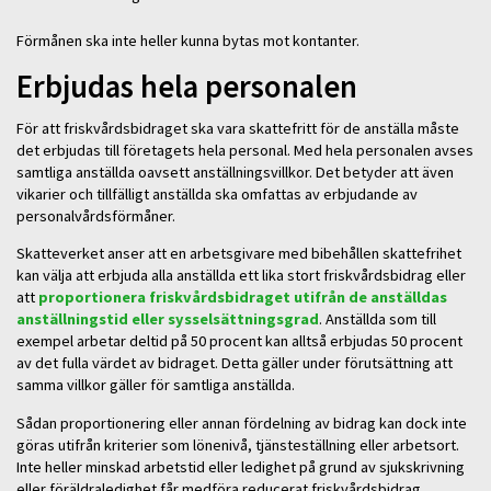
Förmånen ska inte heller kunna bytas mot kontanter.
Erbjudas hela personalen
För att friskvårdsbidraget ska vara skattefritt för de anställa måste
det erbjudas till företagets hela personal. Med hela personalen avses
samtliga anställda oavsett anställningsvillkor. Det betyder att även
vikarier och tillfälligt anställda ska omfattas av erbjudande av
personalvårdsförmåner.
Skatteverket anser att en arbetsgivare med bibehållen skattefrihet
kan välja att erbjuda alla anställda ett lika stort friskvårdsbidrag eller
att
proportionera friskvårdsbidraget utifrån de anställdas
anställningstid eller sysselsättningsgrad
. Anställda som till
exempel arbetar deltid på 50 procent kan alltså erbjudas 50 procent
av det fulla värdet av bidraget. Detta gäller under förutsättning att
samma villkor gäller för samtliga anställda.
Sådan proportionering eller annan fördelning av bidrag kan dock inte
göras utifrån kriterier som lönenivå, tjänsteställning eller arbetsort.
Inte heller minskad arbetstid eller ledighet på grund av sjukskrivning
eller föräldraledighet får medföra reducerat friskvårdsbidrag.