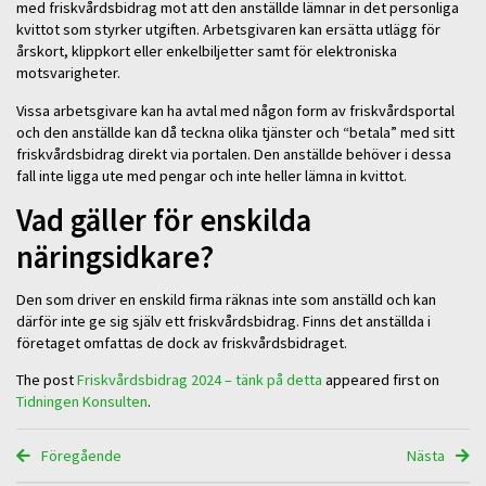
med friskvårdsbidrag mot att den anställde lämnar in det personliga
kvittot som styrker utgiften. Arbetsgivaren kan ersätta utlägg för
årskort, klippkort eller enkelbiljetter samt för elektroniska
motsvarigheter.
Vissa arbetsgivare kan ha avtal med någon form av friskvårdsportal
och den anställde kan då teckna olika tjänster och “betala” med sitt
friskvårdsbidrag direkt via portalen. Den anställde behöver i dessa
fall inte ligga ute med pengar och inte heller lämna in kvittot.
Vad gäller för enskilda
näringsidkare?
Den som driver en enskild firma räknas inte som anställd och kan
därför inte ge sig själv ett friskvårdsbidrag. Finns det anställda i
företaget omfattas de dock av friskvårdsbidraget.
The post
Friskvårdsbidrag 2024 – tänk på detta
appeared first on
Tidningen Konsulten
.
Föregående
Nästa