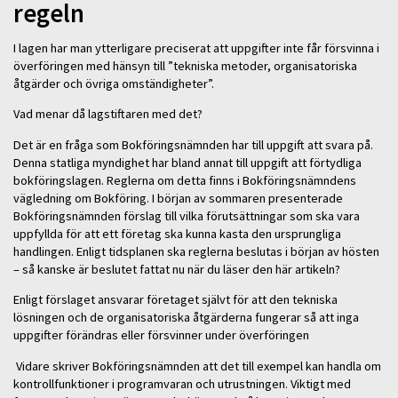
regeln
I lagen har man ytterligare preciserat att uppgifter inte får försvinna i
överföringen med hänsyn till ”tekniska metoder, organisatoriska
åtgärder och övriga omständigheter”.
Vad menar då lagstiftaren med det?
Det är en fråga som Bokföringsnämnden har till uppgift att svara på.
Denna statliga myndighet har bland annat till uppgift att förtydliga
bokföringslagen. Reglerna om detta finns i Bokföringsnämndens
vägledning om Bokföring. I början av sommaren presenterade
Bokföringsnämnden förslag till vilka förutsättningar som ska vara
uppfyllda för att ett företag ska kunna kasta den ursprungliga
handlingen. Enligt tidsplanen ska reglerna beslutas i början av hösten
– så kanske är beslutet fattat nu när du läser den här artikeln?
Enligt förslaget ansvarar företaget självt för att den tekniska
lösningen och de organisatoriska åtgärderna fungerar så att inga
uppgifter förändras eller försvinner under överföringen
Vidare skriver Bokföringsnämnden att det till exempel kan handla om
kontrollfunktioner i programvaran och utrustningen. Viktigt med