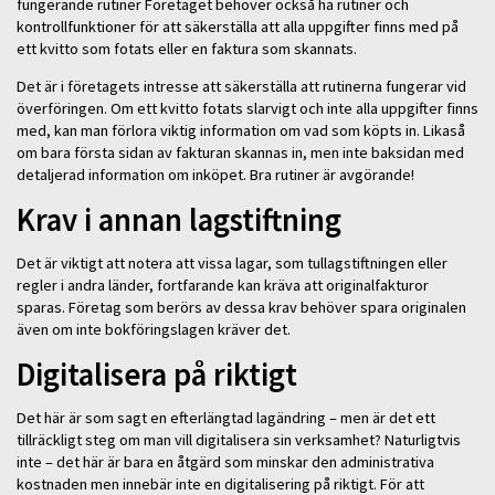
fungerande rutiner Företaget behöver också ha rutiner och
kontrollfunktioner för att säkerställa att alla uppgifter finns med på
ett kvitto som fotats eller en faktura som skannats.
Det är i företagets intresse att säkerställa att rutinerna fungerar vid
överföringen. Om ett kvitto fotats slarvigt och inte alla uppgifter finns
med, kan man förlora viktig information om vad som köpts in. Likaså
om bara första sidan av fakturan skannas in, men inte baksidan med
detaljerad information om inköpet. Bra rutiner är avgörande!
Krav i annan lagstiftning
Det är viktigt att notera att vissa lagar, som tullagstiftningen eller
regler i andra länder, fortfarande kan kräva att originalfakturor
sparas. Företag som berörs av dessa krav behöver spara originalen
även om inte bokföringslagen kräver det.
Digitalisera på riktigt
Det här är som sagt en efterlängtad lagändring – men är det ett
tillräckligt steg om man vill digitalisera sin verksamhet? Naturligtvis
inte – det här är bara en åtgärd som minskar den administrativa
kostnaden men innebär inte en digitalisering på riktigt. För att