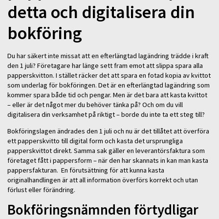
detta och digitalisera din
bokföring
Du har säkert inte missat att en efterlängtad lagändring trädde i kraft
den 1 juli? Företagare har länge sett fram emot att slippa spara alla
papperskvitton. I stället räcker det att spara en fotad kopia av kvittot
som underlag för bokföringen. Det är en efterlängtad lagändring som
kommer spara både tid och pengar. Men är det bara att kasta kvittot
– eller är det något mer du behöver tänka på? Och om du vill
digitalisera din verksamhet på riktigt – borde du inte ta ett steg till?
Bokföringslagen ändrades den 1 juli och nu är det tillåtet att överföra
ett papperskvitto till digital form och kasta det ursprungliga
papperskvittot direkt. Samma sak gäller en leverantörsfaktura som
företaget fått i pappersform – när den har skannats in kan man kasta
pappersfakturan. En förutsättning för att kunna kasta
originalhandlingen är att all information överförs korrekt och utan
förlust eller förändring.
Bokföringsnämnden förtydligar